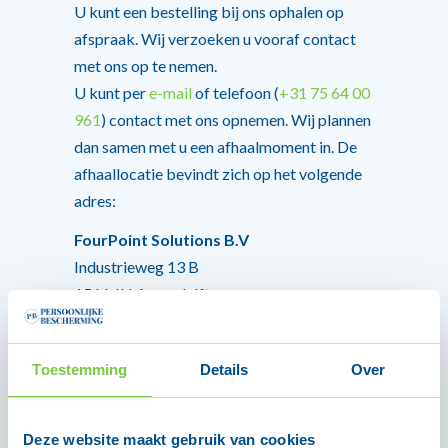
U kunt een bestelling bij ons ophalen op
afspraak. Wij verzoeken u vooraf contact
met ons op te nemen.
U kunt per
e-mail
of telefoon (
+31 75 64 00
961
) contact met ons opnemen. Wij plannen
dan samen met u een afhaalmoment in. De
afhaallocatie bevindt zich op het volgende
adres:
FourPoint Solutions B.V
Industrieweg 13 B
1566 JN Assendelft
In de checkout kunt u ook een PostNL
afhaalpunt bij u in de buurt selecteren.
Toestemming
Details
Over
6. Wat gebeurt er wanneer ik niet thuis
ben?
Deze website maakt gebruik van cookies