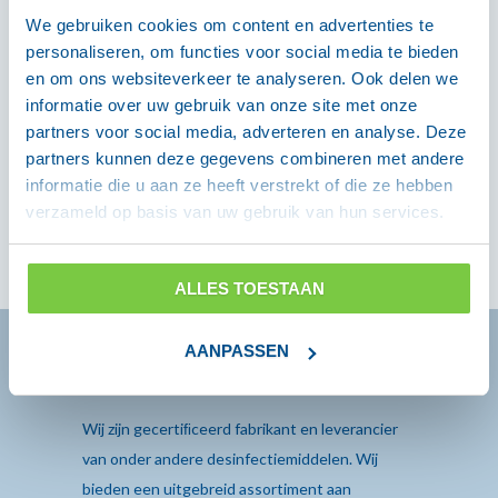
Wanneer u niet thuis bent, zal PostNL een
We gebruiken cookies om content en advertenties te
bericht achterlaten en de volgende werkdag
personaliseren, om functies voor social media te bieden
een nieuwe afleverpoging doen.
en om ons websiteverkeer te analyseren. Ook delen we
informatie over uw gebruik van onze site met onze
7. Wat zijn de bezorgkosten?
partners voor social media, adverteren en analyse. Deze
partners kunnen deze gegevens combineren met andere
De verzendkosten binnen Nederland
informatie die u aan ze heeft verstrekt of die ze hebben
bedragen € 8,29 inclusief btw. Bij
verzameld op basis van uw gebruik van hun services.
bestellingen boven € 60 (incl. btw) worden
géén verzendkosten in rekening gebracht.
ALLES TOESTAAN
AANPASSEN
PERSOONLIJKE-BESCHERMING.NL
Wij zijn gecertiﬁceerd fabrikant en leverancier
van onder andere desinfectiemiddelen. Wij
bieden een uitgebreid assortiment aan