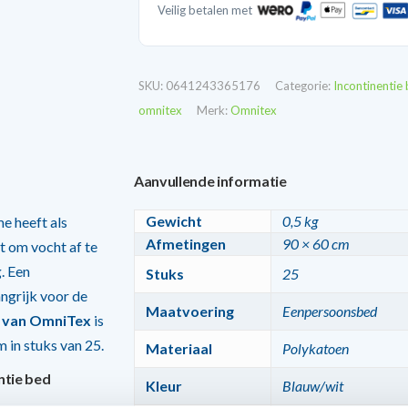
Veilig betalen met
SKU:
0641243365176
Categorie:
Incontinentie
omnitex
Merk:
Omnitex
Aanvullende informatie
Gewicht
0,5 kg
e heeft als
Afmetingen
90 × 60 cm
t om vocht af te
. Een
Stuks
25
ngrijk voor de
Maatvoering
Eenpersoonsbed
r van OmniTex
is
in stuks van 25.
Materiaal
Polykatoen
ntie bed
Kleur
Blauw/wit