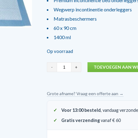
Premium incontinentie bed onderlegger
Wegwerp incontinentie onderleggers
Matrasbeschermers
60 x 90 cm
1400 ml
Op voorraad
OmniTex
TOEVOEGEN AAN W
Premium
incontinentie
bed
Grote afname? Vraag een offerte aan →
onderlegger
25
Voor 13:00 besteld
, vandaag verzond
stuks
Gratis verzending
vanaf € 60
aantal