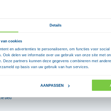
Wasmachine of
Niet geschikt
e kwaliteit met
droger
Details
 van cookies
teit en houdt
ent en advertenties te personaliseren, om functies voor social
. Ook delen we informatie over uw gebruik van onze site met on
e. Deze partners kunnen deze gegevens combineren met andere i
erzameld op basis van uw gebruik van hun services.
AANPASSEN
ie bed