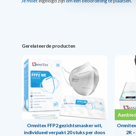
Je moet
ingelogd zijn
om een beoordeling te plaatsen.
Gerelateerde producten
Aanbied
Omnitex FFP2 gezichtsmasker wit,
Omnitex
individueel verpakt 20 stuks per doos
2R –