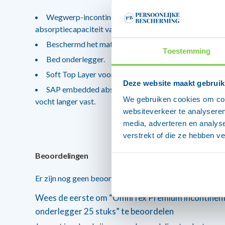
Wegwerp-incontinentie-bedkussen van hoogwaardig
absorptiecapaciteit vanaf 1400 ml!
Beschermd het matras.
Toestemming
Bed onderlegger.
Soft Top Layer voor extra comfort!
Deze website maakt gebruik
SAP embedded absorption Layer: verhoogt de capaci
We gebruiken cookies om cont
vocht langer vast.
websiteverkeer te analyseren
media, adverteren en analys
verstrekt of die ze hebben v
Beoordelingen
Er zijn nog geen beoordelingen.
Wees de eerste om “OmniTex Premium incontinent
onderlegger 25 stuks” te beoordelen