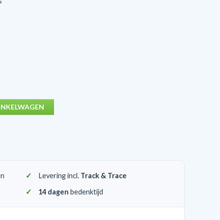
s
INKELWAGEN
en
Levering incl.
Track & Trace
14 dagen
bedenktijd