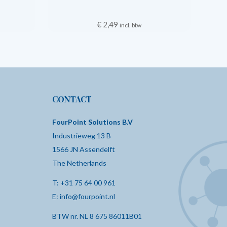
€
2,49
incl. btw
CONTACT
FourPoint Solutions B.V
Industrieweg 13 B
1566 JN Assendelft
The Netherlands
T:
+31 75 64 00 961
E:
info@fourpoint.nl
BTW nr. NL 8 675 86011B01