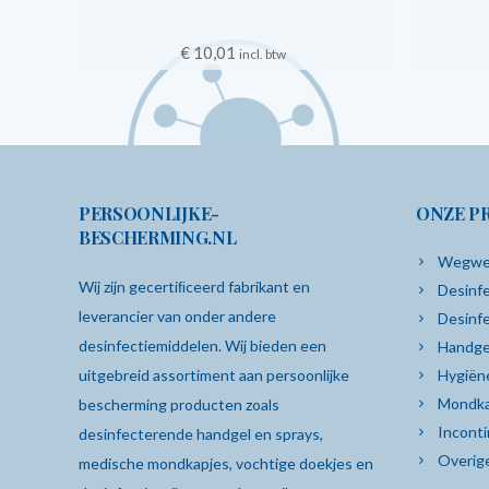
€
10,01
incl. btw
PERSOONLIJKE-
ONZE P
BESCHERMING.NL
Wegwe
Wij zijn gecertiﬁceerd fabrikant en
Desinfe
leverancier van onder andere
Desinf
desinfectiemiddelen. Wij bieden een
Handge
uitgebreid assortiment aan persoonlijke
Hygiën
Mondka
bescherming producten zoals
Inconti
desinfecterende
handgel
en sprays,
Overig
medische mondkapjes
,
vochtige doekjes
en