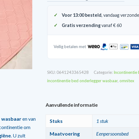
wasbaar
aantal
Voor 13:00 besteld
, vandaag verzond
Gratis verzending
vanaf € 60
Veilig betalen met
SKU:
0641243365428
Categorie:
Incontinentie
incontinentie bed onderlegger wasbaar
,
omnitex
Aanvullende informatie
s
wasbaar
en van
Stuks
1 stuk
ncontinentie om
Maatvoering
Eenpersoonsbed
giëne
. U zult