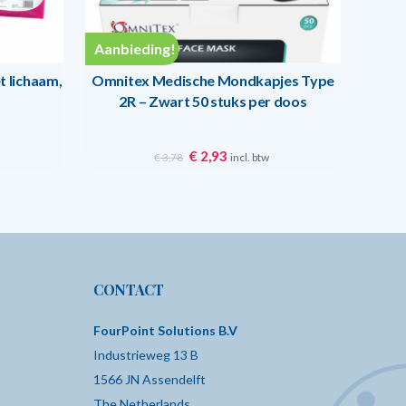
Aanbieding!
 lichaam,
Omnitex Medische Mondkapjes Type
2R – Zwart 50 stuks per doos
Oorspronkelijke
Huidige
€
2,93
incl. btw
€
3,78
prijs
prijs
was:
is:
€ 3,78.
€ 2,93.
CONTACT
FourPoint Solutions B.V
Industrieweg 13 B
1566 JN Assendelft
The Netherlands