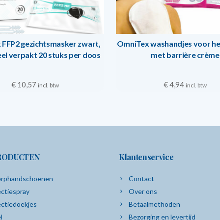
 FFP2 gezichtsmasker zwart,
OmniTex washandjes voor het
eel verpakt 20 stuks per doos
met barrière crème
€
10,57
€
4,94
incl. btw
incl. btw
RODUCTEN
Klantenservice
rphandschoenen
Contact
ctiespray
Over ons
ectiedoekjes
Betaalmethoden
l
Bezorging en levertijd