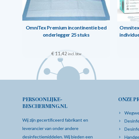
OmniTex Premium incontinentie bed
Omnitex
onderlegger 25 stuks
individu
€
11,42
incl. btw
PERSOONLIJKE-
ONZE P
BESCHERMING.NL
Wegwe
Wij zijn gecertiﬁceerd fabrikant en
Desinfe
leverancier van onder andere
Desinf
desinfectiemiddelen. Wij bieden een
Handge