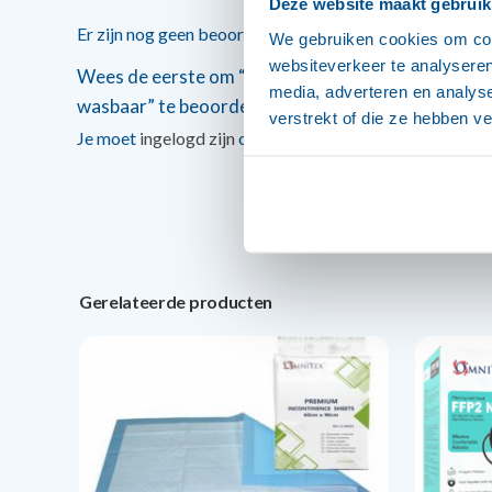
Deze website maakt gebruik
Er zijn nog geen beoordelingen.
We gebruiken cookies om cont
websiteverkeer te analyseren
Wees de eerste om “OmniTex incontinentie bed o
media, adverteren en analys
wasbaar” te beoordelen
verstrekt of die ze hebben v
Je moet
ingelogd zijn
om een beoordeling te plaatsen.
Gerelateerde producten