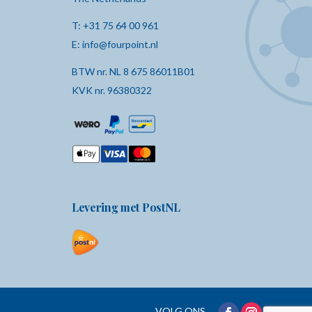
T:
+31 75 64 00 961
E:
info@fourpoint.nl
BTW nr. NL 8 675 86011B01
KVK nr. 96380322
Levering met PostNL
VOLG ONS