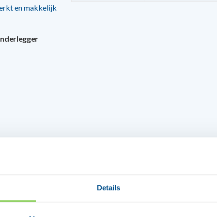
rkt en makkelijk
onderlegger
en.
 laagste prijzen.
Details