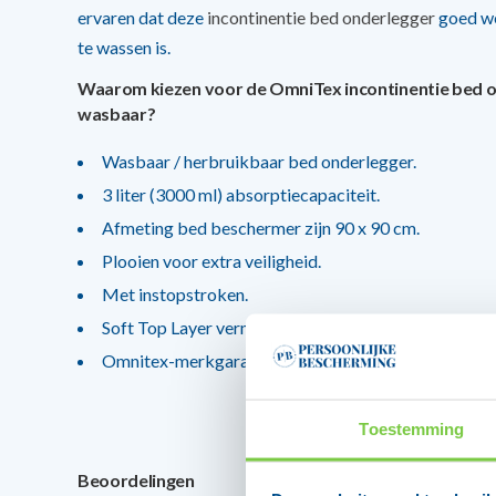
ervaren dat deze
incontinentie bed onderlegger
goed we
te wassen is.
Waarom kiezen voor de OmniTex incontinentie bed 
wasbaar?
Wasbaar / herbruikbaar bed onderlegger.
3 liter (3000 ml) absorptiecapaciteit.
Afmeting bed beschermer zijn 90 x 90 cm.
Plooien voor extra veiligheid.
Met instopstroken.
Soft Top Layer vermindert het risico op doorligwond
Omnitex-merkgarantie: altijd topkwaliteit – altijd de
Toestemming
Beoordelingen