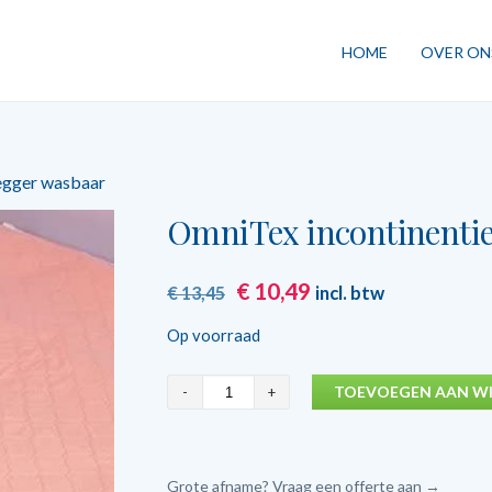
HOME
OVER ON
egger wasbaar
OmniTex incontinentie
Oorspronkelijke
Huidige
€
10,49
incl. btw
€
13,45
prijs
prijs
Op voorraad
was:
is:
€ 13,45.
€ 10,49.
OmniTex
TOEVOEGEN AAN W
incontinentie
bed
onderlegger
Grote afname? Vraag een offerte aan →