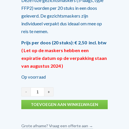
Deze roze gezichtsmaskers (5-laags, type
was:
is:
FFP2) worden per 20 stuks in een doos
€ 10,70.
€ 1,50.
geleverd. De gezichtsmaskers zijn
individueel verpakt dus ideaal om mee op
reis te nemen.
Prijs per doos (20 stuks): € 2,50 incl. btw
( Let op de maskers hebben een
expiratie datum op de verpakking staan
van augustus 2024 )
Op voorraad
Omnitex
FFP2
TOEVOEGEN AAN WINKELWAGEN
gezichtsmasker
roze,
individueel
Grote afname? Vraag een offerte aan →