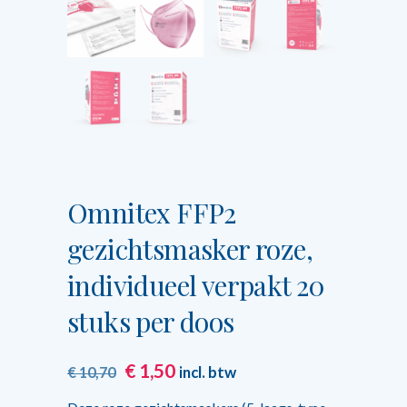
Omnitex FFP2
gezichtsmasker roze,
individueel verpakt 20
stuks per doos
Oorspronkelijke
Huidige
€
1,50
incl. btw
€
10,70
prijs
prijs