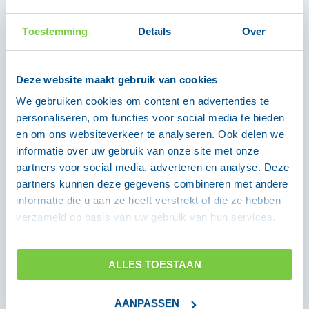
niezen en praten effectief tegengegaan
Toestemming
Details
Over
wordt. Deze roze gezichtsmaskers zien er
hetzelfde uit als andere wegwerp maskers,
maar laten geen vocht door in tegenstelling
Deze website maakt gebruik van cookies
tot niet-medische gezichtsmaskers.
We gebruiken cookies om content en advertenties te
Daarom bieden de medische
personaliseren, om functies voor social media te bieden
gezichtsmaskers
wel
bescherming tegen
en om ons websiteverkeer te analyseren. Ook delen we
het coronavirus voor de drager.
informatie over uw gebruik van onze site met onze
partners voor social media, adverteren en analyse. Deze
Met het dragen van deze medische
partners kunnen deze gegevens combineren met andere
gezichtsmaskers voldoet u bovendien aan
informatie die u aan ze heeft verstrekt of die ze hebben
de verplichting van de overheid om vanaf 1
verzameld op basis van uw gebruik van hun services.
juni 2020 mondkapjes te dragen in het
openbaar vervoer en openbare ruimtes.
ALLES TOESTAAN
Gebruiksaanwijzing Omnitex medische
AANPASSEN