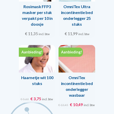
Rosimask FFP3
OmniTex Ultra
masker per stuk
incontinentie bed
verpakt per 10 in
onderlegger 25
doosje
stuks
€
11,35
€
11,99
incl. btw
incl. btw
Aanbieding!
Aanbieding!
Haarnetje wit 100
OmniTex
stuks
incontinentie bed
onderlegger
wasbaar
Oorspronkelijke
Huidige
€
3,75
incl. btw
€
5,60
Oorspronkelijke
Huidige
prijs
prijs
€
10,49
incl. btw
€
13,45
prijs
prijs
was:
is: