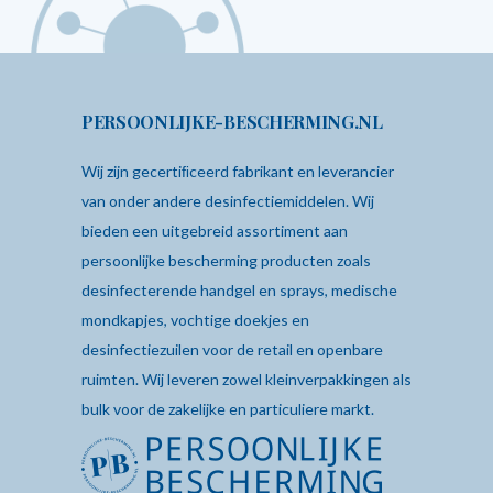
was:
is:
€ 5,60.
€ 3,75.
€ 13,45.
€ 10,49.
PERSOONLIJKE-BESCHERMING.NL
Wij zijn gecertiﬁceerd fabrikant en leverancier
van onder andere desinfectiemiddelen. Wij
bieden een uitgebreid assortiment aan
persoonlijke bescherming producten zoals
desinfecterende
handgel
en sprays,
medische
mondkapjes
,
vochtige doekjes
en
desinfectiezuilen
voor de retail en openbare
ruimten. Wij leveren zowel kleinverpakkingen als
bulk voor de zakelijke en particuliere markt.