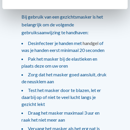
gezichtsmaskers type FFP2
Bij gebruik van een gezichtsmasker is het
belangrijk om de volgende
gebruiksaanwijzing te handhaven:
Desinfecteer je handen met
handgel
of
was je handen eerst minimaal 20 seconden
Pak het masker bij de elastieken en
plaats deze om uw oren
Zorg dat het masker goed aansluit, druk
de neusklem aan
Test het masker door te blazen, let er
daarbij op of niet te veel lucht langs je
gezicht lekt
Draag het masker maximaal 3 uur en
raak het niet meer aan
Vervang het masker als het erg nat is