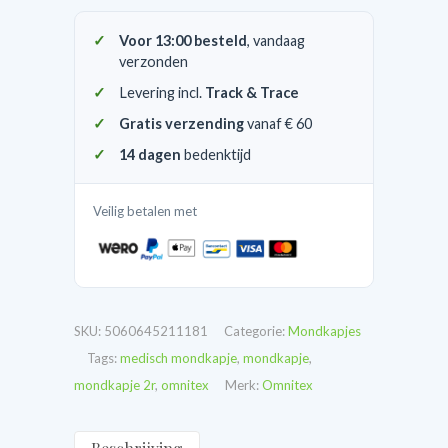
verpakt
20
Voor 13:00 besteld
, vandaag
stuks
verzonden
per
Levering incl.
Track & Trace
doos
Gratis verzending
vanaf € 60
aantal
14 dagen
bedenktijd
Veilig betalen met
SKU:
5060645211181
Categorie:
Mondkapjes
Tags:
medisch mondkapje
,
mondkapje
,
mondkapje 2r
,
omnitex
Merk:
Omnitex