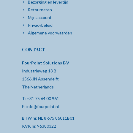
Bezorging en levertijd
Retourneren
Mijn account
Privacybeleid
Algemene voorwaarden
CONTACT
FourPoint Solutions B.V
Industrieweg 13 B
1566 JN Assendelft
The Netherlands
T:
+31 75 64 00 961
E:
info@fourpoint.nl
BTW nr. NL 8 675 86011B01
KVK nr. 96380322