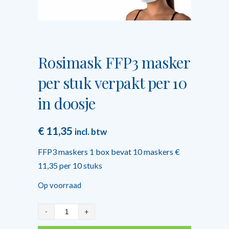
Rosimask FFP3 masker
per stuk verpakt per 10
in doosje
€
11,35
incl. btw
FFP3 maskers 1 box bevat 10 maskers €
11,35 per 10 stuks
Op voorraad
Rosimask
FFP3