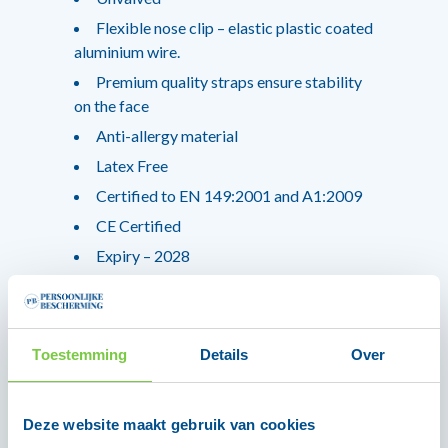
Flexible nose clip – elastic plastic coated
aluminium wire.
Premium quality straps ensure stability
on the face
Anti-allergy material
Latex Free
Certified to EN 149:2001 and A1:2009
CE Certified
Expiry – 2028
Pasvorminformatie:
Dit masker met oorlussen is ontworpen
Toestemming
Details
Over
voor comfort en gebruiksgemak in
alledaagse situaties. Het is niet bedoeld
voor gebruik als nauwsluitend
Deze website maakt gebruik van cookies