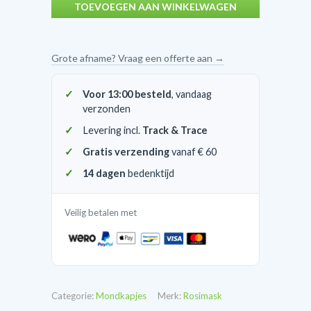
TOEVOEGEN AAN WINKELWAGEN
masker
per
stuk
Grote afname? Vraag een offerte aan →
verpakt
per
Voor 13:00 besteld
, vandaag
10
verzonden
in
Levering incl.
Track & Trace
doosje
Gratis verzending
vanaf € 60
aantal
14 dagen
bedenktijd
Veilig betalen met
Categorie:
Mondkapjes
Merk:
Rosimask