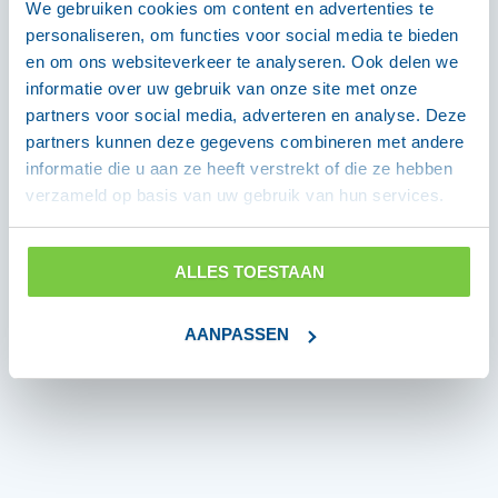
ademhalingsbeschermingsmiddel (RPE) in
We gebruiken cookies om content en advertenties te
werkomgevingen waar een nauwsluitende
personaliseren, om functies voor social media te bieden
en om ons websiteverkeer te analyseren. Ook delen we
pasvorm vereist is.
informatie over uw gebruik van onze site met onze
De HSE (Health and Safety Executive) raadt
partners voor social media, adverteren en analyse. Deze
ademhalingsmaskers met oorlussen af ​​voor
partners kunnen deze gegevens combineren met andere
gebruik als nauwsluitend
informatie die u aan ze heeft verstrekt of die ze hebben
verzameld op basis van uw gebruik van hun services.
ademhalingsbeschermingsmiddel op het
werk. Voor werkzaamheden waarbij een
nauwsluitende pasvorm vereist is, verwijzen
ALLES TOESTAAN
wij u naar onze ademhalingsmaskers met
hoofdband of ademhalingssystemen met
AANPASSEN
geforceerde luchttoevoer.