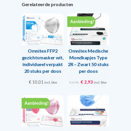
Gerelateerde producten
Aanbieding!
Omnitex FFP2
Omnitex Medische
gezichtsmasker wit,
Mondkapjes Type
individueel verpakt
2R – Zwart 50 stuks
20 stuks per doos
per doos
Oorspronkelijke
Huidige
€
10,01
€
2,93
incl. btw
incl. btw
€
3,78
prijs
prijs
was:
is:
€ 3,78.
€ 2,93.
Aanbieding!