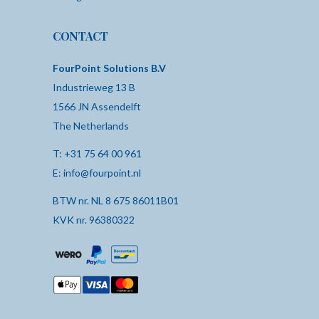
CONTACT
FourPoint Solutions B.V
Industrieweg 13 B
1566 JN Assendelft
The Netherlands
T:
+31 75 64 00 961
E:
info@fourpoint.nl
BTW nr. NL 8 675 86011B01
KVK nr. 96380322