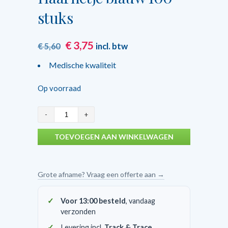
stuks
Oorspronkelijke
Huidige
€
3,75
incl. btw
€
5,60
prijs
prijs
Medische kwaliteit
was:
is:
€ 5,60.
€ 3,75.
Op voorraad
Haarnetje
blauw
TOEVOEGEN AAN WINKELWAGEN
100
stuks
aantal
Grote afname? Vraag een offerte aan →
Voor 13:00 besteld
, vandaag
verzonden
Levering incl.
Track & Trace