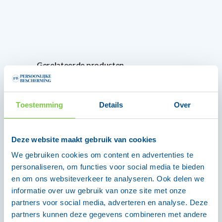
Gerelateerde producten
Toestemming
Details
Over
Deze website maakt gebruik van cookies
OmniTex Premium
OmniTex Ultra
reinigingsdoekjes
incontinentie bed
We gebruiken cookies om content en advertenties te
voor het lichaam,
onderlegger 25
personaliseren, om functies voor social media te bieden
extra groot & extra
stuks
en om ons websiteverkeer te analyseren. Ook delen we
dik, zonder
informatie over uw gebruik van onze site met onze
€
11,99
incl. btw
afspoelen
partners voor social media, adverteren en analyse. Deze
partners kunnen deze gegevens combineren met andere
€
5,12
incl. btw