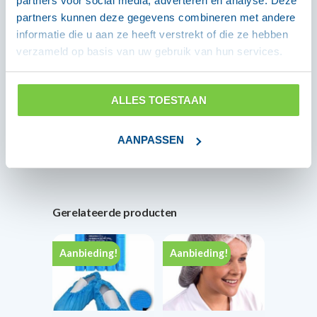
partners voor social media, adverteren en analyse. Deze
menselijke compatibiliteit met producten,
partners kunnen deze gegevens combineren met andere
onderscheidt Omnitex zich door een van de
informatie die u aan ze heeft verstrekt of die ze hebben
weinige aanbieders te zijn wiens
verzameld op basis van uw gebruik van hun services.
menstruatiecups deze belangrijke
veiligheidscertificering hebben ontvangen.
Uw veiligheid staat voorop bij ons.
ALLES TOESTAAN
AANPASSEN
Gerelateerde producten
Aanbieding!
Aanbieding!