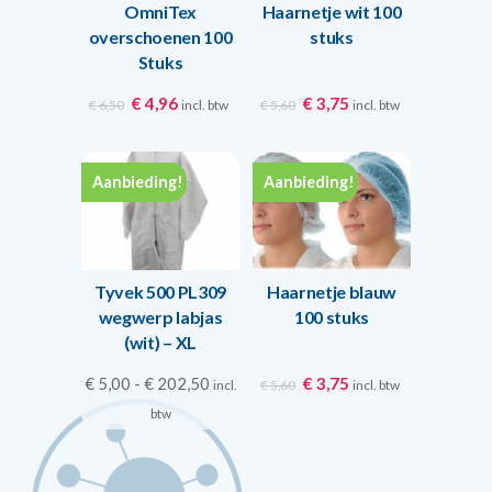
OmniTex
Haarnetje wit 100
overschoenen 100
stuks
Stuks
Oorspronkelijke
Huidige
Oorspronkelijke
Huidige
€
4,96
€
3,75
incl. btw
incl. btw
€
6,50
€
5,60
prijs
prijs
prijs
prijs
was:
is:
was:
is:
€ 6,50.
€ 4,96.
€ 5,60.
€ 3,75.
Aanbieding!
Aanbieding!
Tyvek 500 PL309
Haarnetje blauw
wegwerp labjas
100 stuks
(wit) – XL
Prijsklasse:
Oorspronkelijke
Huidige
€
5,00
-
€
202,50
€
3,75
incl.
incl. btw
€
5,60
€ 5,00
prijs
prijs
btw
tot
was:
is:
€ 202,50
€ 5,60.
€ 3,75.