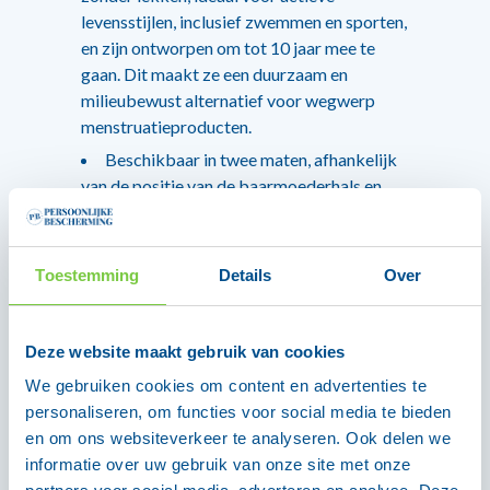
levensstijlen, inclusief zwemmen en sporten,
en zijn ontworpen om tot 10 jaar mee te
gaan. Dit maakt ze een duurzaam en
milieubewust alternatief voor wegwerp
menstruatieproducten.
Beschikbaar in twee maten, afhankelijk
van de positie van de baarmoederhals en
capaciteit: klein (gelijk aan 3 tampons) en
groot (gelijk aan 4 tampons).
Elke set bevat twee cups, twee
Toestemming
Details
Over
sterilisatiecontainers, een instructieboekje
en een zachte bewaarzak. De cups zijn
gemaakt van premium materialen: pH-
Deze website maakt gebruik van cookies
neutraal, veganistisch, geurvrij, latexvrij,
We gebruiken cookies om content en advertenties te
BPA-vrij, vrij van ftalaten, PVC en
personaliseren, om functies voor social media te bieden
kleurstoffen.
en om ons websiteverkeer te analyseren. Ook delen we
Met de ISO10993 wereldstandaard
informatie over uw gebruik van onze site met onze
certificering, die strenge eisen stelt aan de