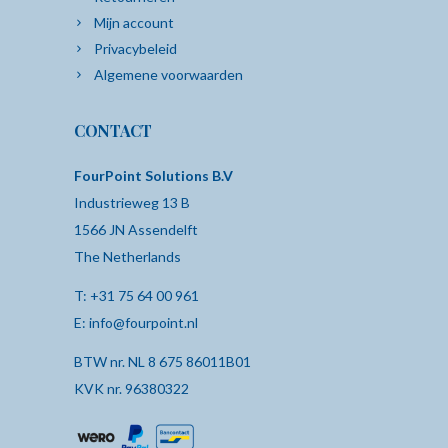
Mijn account
Privacybeleid
Algemene voorwaarden
CONTACT
FourPoint Solutions B.V
Industrieweg 13 B
1566 JN Assendelft
The Netherlands
T:
+31 75 64 00 961
E:
info@fourpoint.nl
BTW nr. NL 8 675 86011B01
KVK nr. 96380322