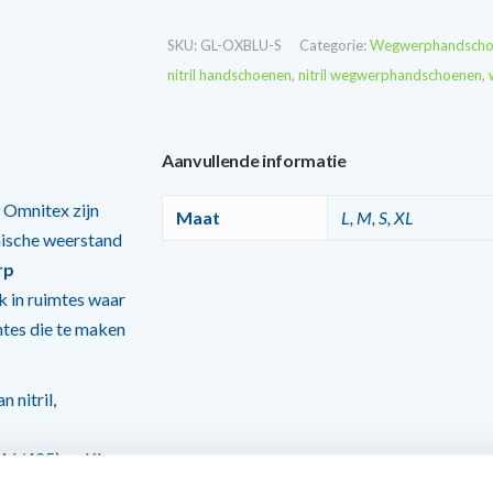
SKU:
GL-OXBLU-S
Categorie:
Wegwerphandscho
nitril handschoenen
,
nitril wegwerphandschoenen
,
Aanvullende informatie
 Omnitex zijn
Maat
L, M, S, XL
ische weerstand
rp
 in ruimtes waar
tes die te maken
nitril,
16/425) en Klasse