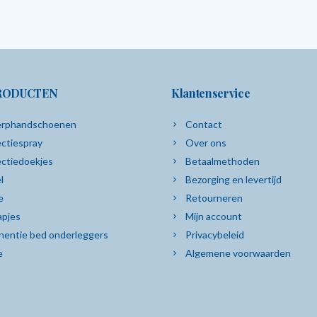
RODUCTEN
Klantenservice
rphandschoenen
Contact
ctiespray
Over ons
ectiedoekjes
Betaalmethoden
l
Bezorging en levertijd
e
Retourneren
pjes
Mijn account
nentie bed onderleggers
Privacybeleid
e
Algemene voorwaarden