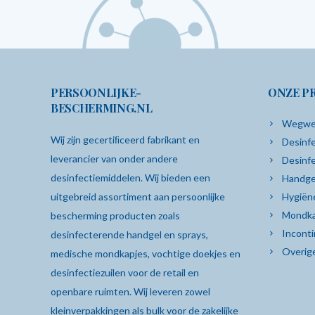
prijs
prijs
was:
is:
€ 12,78.
€ 9,00.
PERSOONLIJKE-
ONZE P
BESCHERMING.NL
Wegwe
Wij zijn gecertiﬁceerd fabrikant en
Desinfe
leverancier van onder andere
Desinf
desinfectiemiddelen. Wij bieden een
Handge
uitgebreid assortiment aan persoonlijke
Hygiën
Mondka
bescherming producten zoals
Inconti
desinfecterende
handgel
en sprays,
Overig
medische mondkapjes
,
vochtige doekjes
en
desinfectiezuilen
voor de retail en
openbare ruimten. Wij leveren zowel
kleinverpakkingen als bulk voor de zakelijke