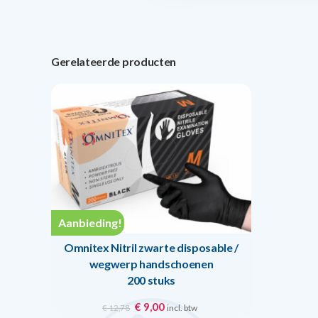
Gerelateerde producten
Aanbieding!
Omnitex Nitril zwarte disposable /
wegwerp handschoenen
200 stuks
Oorspronkelijke
Huidige
€
9,00
incl. btw
€
12,78