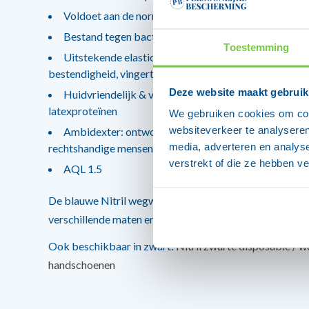
Voldoet aan de normen EN455, EN374 en EN420
Bestand tegen bacteriën, schimmels en virussen
Toestemming
Uitstekende elasticiteit, tactiele gevoeligheid, chem
bestendigheid, vingertoppen met textuur
Deze website maakt gebruik
Huidvriendelijk & voedselveilig: vrij van weekmakers
latexproteïnen
We gebruiken cookies om cont
websiteverkeer te analyseren
Ambidexter: ontworpen om met evenveel gemak doo
media, adverteren en analys
rechtshandige mensen te worden gebruikt
verstrekt of die ze hebben v
AQL 1.5
De blauwe Nitril wegwerphandschoenen van Omnitex zi
verschillende maten en worden per 200 stuks geleverd.
Ook beschikbaar in zwart:
Nitril zwarte disposable / 
handschoenen