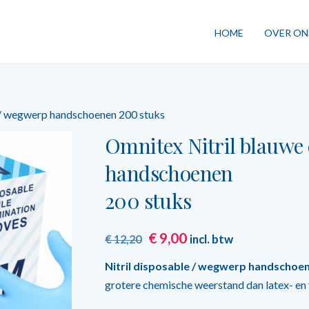
HOME
OVER ON
 / wegwerp handschoenen 200 stuks
Omnitex Nitril blauwe
handschoenen
200 stuks
Oorspronkelijke
Huidige
€
9,00
incl. btw
€
12,20
prijs
prijs
Nitril disposable / wegwerp handschoe
was:
is:
grotere chemische weerstand dan latex- en
€ 12,20.
€ 9,00.