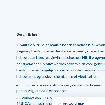
Beschrijving
Omnitex Nitril disposable handschoenen blauw
van
wegwerphandschoenen die sterker en een grotere chem
hebben dan latex- en vinylhandschoenen.
Nitril wegwe
handschoenen blauw
worden aanbevolen voor gebruik
handschoenen mogelijk zwaarder worden belast of ruim
hebben met agressieve chemicaliën of vloeistoffen.
Omnitex Premium blauwe wegwerphandschoenen van 
poedervrij, latexvrij, disposable
Voldoet aan UKCA en CE categorie III PBM (Reg 20
1 UKCA medisch hulpmiddel