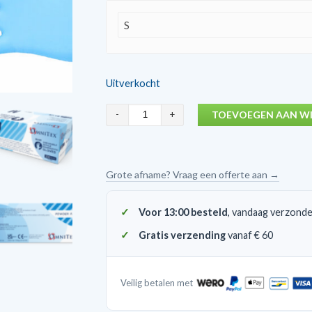
Uitverkocht
Omnitex
TOEVOEGEN AAN W
Nitril
blauwe
disposable
Grote afname? Vraag een offerte aan →
/
wegwerp
Voor 13:00 besteld
, vandaag verzond
handschoenen
Gratis verzending
vanaf € 60
200
stuks
aantal
Veilig betalen met