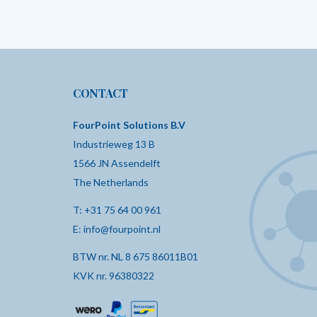
CONTACT
FourPoint Solutions B.V
Industrieweg 13 B
1566 JN Assendelft
The Netherlands
T:
+31 75 64 00 961
E:
info@fourpoint.nl
BTW nr. NL 8 675 86011B01
KVK nr. 96380322