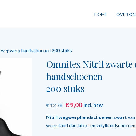
HOME
OVER ON
 / wegwerp handschoenen 200 stuks
Omnitex Nitril zwarte 
handschoenen
200 stuks
Oorspronkelijke
Huidige
€
9,00
incl. btw
€
12,78
prijs
prijs
Nitril wegwerphandschoenen zwart
van
was:
is:
weerstand dan latex- en vinylhandschoenen
€ 12,78.
€ 9,00.