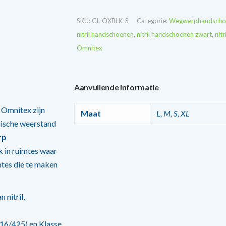
SKU:
GL-OXBLK-S
Categorie:
Wegwerphandscho
nitril handschoenen
,
nitril handschoenen zwart
,
nit
Omnitex
Aanvullende informatie
 Omnitex zijn
Maat
L, M, S, XL
ische weerstand
rp
 in ruimtes waar
tes die te maken
nitril,
16/425) en Klasse