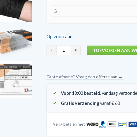
Op voorraad
Omnitex
TOEVOEGEN AAN W
Nitril
zwarte
disposable
Grote afname? Vraag een offerte aan →
/
wegwerp
Voor 13:00 besteld
, vandaag verzond
handschoenen
Gratis verzending
vanaf € 60
200
stuks
aantal
Veilig betalen met