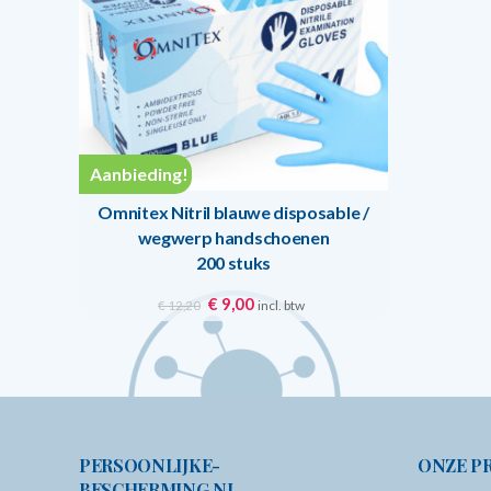
Aanbieding!
Omnitex Nitril blauwe disposable /
wegwerp handschoenen
200 stuks
Oorspronkelijke
Huidige
€
9,00
incl. btw
€
12,20
prijs
prijs
was:
is:
€ 12,20.
€ 9,00.
PERSOONLIJKE-
ONZE P
BESCHERMING.NL