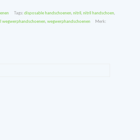
enen
Tags:
disposable handschoenen
,
nitril
,
nitril handschoen
,
ril wegwerphandschoenen
,
wegwerphandschoenen
Merk: