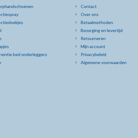
rphandschoenen
Contact
ctiespray
Over ons
ectiedoekjes
Betaalmethoden
l
Bezorging en levertijd
e
Retourneren
pjes
Mijn account
nentie bed onderleggers
Privacybeleid
e
Algemene voorwaarden