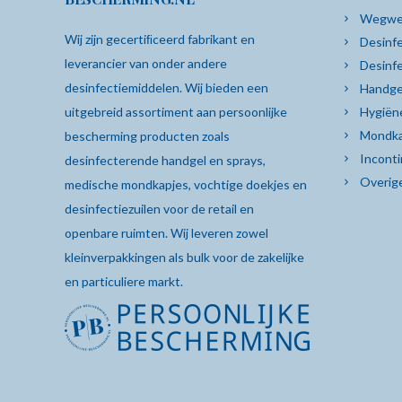
Wegwe
Wij zijn gecertiﬁceerd fabrikant en
Desinfe
leverancier van onder andere
Desinf
desinfectiemiddelen. Wij bieden een
Handge
uitgebreid assortiment aan persoonlijke
Hygiën
Mondka
bescherming producten zoals
Inconti
desinfecterende
handgel
en sprays,
Overig
medische mondkapjes
,
vochtige doekjes
en
desinfectiezuilen
voor de retail en
openbare ruimten. Wij leveren zowel
kleinverpakkingen als bulk voor de zakelijke
en particuliere markt.