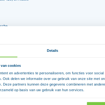
ische
s en allergene
Details
r linkshandige en
 van cookies
ent en advertenties te personaliseren, om functies voor social
jn beschikbaar is
. Ook delen we informatie over uw gebruik van onze site met on
e. Deze partners kunnen deze gegevens combineren met andere i
 wegwerp
erzameld op basis van uw gebruik van hun services.