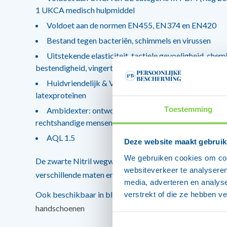
1 UKCA medisch hulpmiddel
Voldoet aan de normen EN455, EN374 en EN420
Bestand tegen bacteriën, schimmels en virussen
Uitstekende elasticiteit, tactiele gevoeligheid, chem
bestendigheid, vingertoppen met textuur
Huidvriendelijk & Voedselveilig: vrij van weekmaker
latexproteïnen
Toestemming
Ambidexter: ontworpen om met evenveel gemak doo
rechtshandige mensen te worden gebruikt
AQL 1.5
Deze website maakt gebruik
We gebruiken cookies om cont
De zwarte Nitril wegwerphandschoenen van Omnitex zi
websiteverkeer te analyseren
verschillende maten en worden per 200 stuks geleverd.
media, adverteren en analys
Ook beschikbaar in blauw:
Nitril blauwe disposable /
verstrekt of die ze hebben v
handschoenen