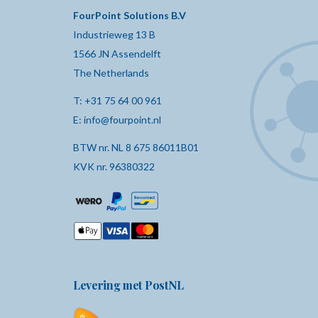
FourPoint Solutions B.V
Industrieweg 13 B
1566 JN Assendelft
The Netherlands
T:
+31 75 64 00 961
E:
info@fourpoint.nl
BTW nr. NL 8 675 86011B01
KVK nr. 96380322
Levering met PostNL