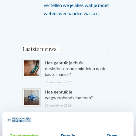
vertellen we je alles wat je moet
weten over handen wassen.
Laatste nieuws
Hoe gebruik je thuis
desinfecterende middelen op de
juiste manier?
23 december 2022
Hoe gebruik je
wegwerphandschoenen?
29 november 2022
Hoe kies je het meest effectieve
handdesinfectiemiddel?
1 november 2022
Toestemming
Details
Over