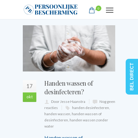
0
BEL DIRECT
Handen wassen of
17
desinfecteren?
okt
Door Jesse Haanstra
Nog geen
reacties
handen desinfecteren
,
handen wassen
,
handen wassen of
desinfecteren
,
handen wassen zonder
water
Handen wassen of