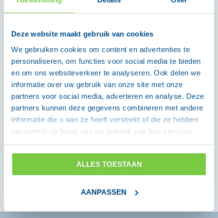
Handen wassen of desinfecteren?
17 oktober 2022
Deze website maakt gebruik van cookies
We gebruiken cookies om content en advertenties te
Categorieën
personaliseren, om functies voor social media te bieden
en om ons websiteverkeer te analyseren. Ook delen we
Bescherming
(3)
informatie over uw gebruik van onze site met onze
Covid-19
(2)
partners voor social media, adverteren en analyse. Deze
partners kunnen deze gegevens combineren met andere
Desinfectie
(6)
informatie die u aan ze heeft verstrekt of die ze hebben
Hygiëne
(9)
verzameld op basis van uw gebruik van hun services.
Incontinentie
(2)
Nieuws
(9)
ALLES TOESTAAN
AANPASSEN