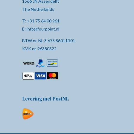
1566 JN Assendelft
The Netherlands
T:
+31 75 64 00 961
E:
info@fourpoint.nl
BTW nr. NL 8 675 86011B01
KVK nr. 96380322
Levering met PostNL