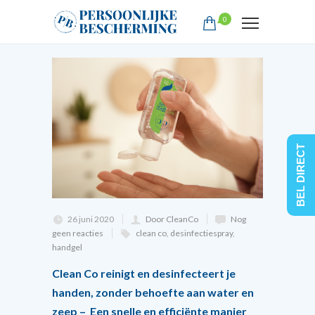
0
BEL DIRECT
26 juni 2020
Door CleanCo
Nog
geen reacties
clean co
,
desinfectiespray
,
handgel
Clean Co reinigt en desinfecteert je
handen, zonder behoefte aan water en
zeep – Een snelle en efficiënte manier