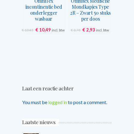
OmniTex
Omnitex Medische
incontinentie bed
Mondkapjes Type
onderlegger
2R – Zwart 50 stuks
wasbaar
per doos
Oorspronkelijke
Huidige
Oorspronkelijke
Huidige
€
10,49
€
2,93
incl. btw
incl. btw
€
13,45
€
3,78
prijs
prijs
prijs
prijs
was:
is:
was:
is:
€ 13,45.
€ 10,49.
€ 3,78.
€ 2,93.
Laat een reactie achter
You must be
logged in
to post a comment.
Laatste nieuws