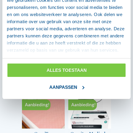
We gebruiken cookies om content en advertenties te
personaliseren, om functies voor social media te bieden
en om ons websiteverkeer te analyseren. Ook delen we
Aanbieding!
informatie over uw gebruik van onze site met onze
partners voor social media, adverteren en analyse. Deze
partners kunnen deze gegevens combineren met andere
informatie die u aan ze heeft verstrekt of die ze hebben
Omnitex FFP2
Omnitex Medische
verzameld op basis van uw gebruik van hun services.
gezichtsmasker
Mondkapjes Type
roze, individueel
2R 50 stuks per doos
verpakt 20 stuks
ALLES TOESTAAN
per doos
€
2,49
incl. btw
Oorspronkelijke
Huidige
€
1,50
incl. btw
€
10,70
AANPASSEN
prijs
prijs
was:
is:
€ 10,70.
€ 1,50.
Aanbieding!
Aanbieding!