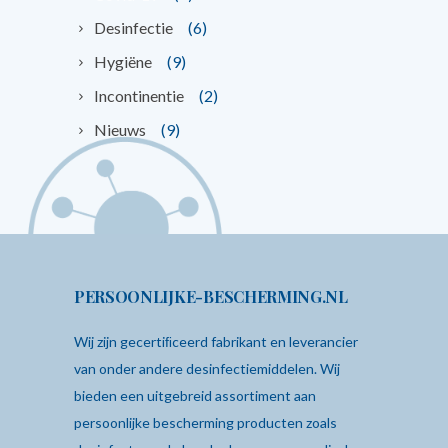
Desinfectie
(6)
Hygiëne
(9)
Incontinentie
(2)
Nieuws
(9)
PERSOONLIJKE-BESCHERMING.NL
Wij zijn gecertiﬁceerd fabrikant en leverancier
van onder andere desinfectiemiddelen. Wij
bieden een uitgebreid assortiment aan
persoonlijke bescherming producten zoals