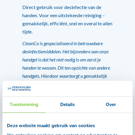
Direct gebruik voor desinfectie van de
handen. Voor een uitstekende reiniging –
gemakkelijk, efficiënt, snel en overal te allen
tijde.
CleanCo is gespecialiseerd in betrouwbare
desinfectiemiddelen. Het bijzondere aan onze
handgel is dat het niet nodig is om eerst je
handen te wassen. Dit ten opzichte van andere
handgels. Hierdoor waarborgt u gemakkelijk
optimale hygiëne van uzelf, uw klanten, en/of
uw medewerkers.
Toestemming
Details
Over
Voor verdere informatie neem
contact
met ons op of neem een kijkje in ons
Deze website maakt gebruik van cookies
aanbod hier beneden!